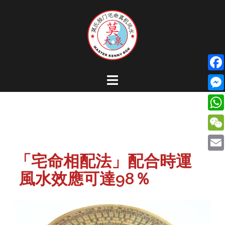
Skip
to
content
Fa
Me
Wh
We
「宅命相配法」配合時運
Ema
風水效應可達98％