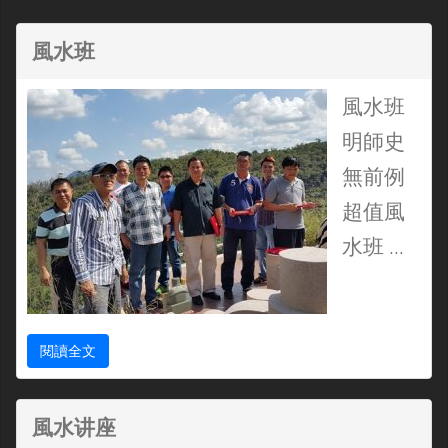
風水班
風水班
明師史
無前例
超值風
水班 ...
閱讀全文
風水讲座