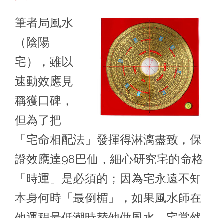
筆者局風水
（陰陽
宅），雖以
速動效應見
稱獲口碑，
但為了把
「宅命相配法」發揮得淋漓盡致，保
證效應達98巴仙，細心研究宅的命格
「時運」是必須的；因為宅永遠不知
本身何時「最倒楣」，如果風水師在
他運程最低潮時替他做風水，宅當然