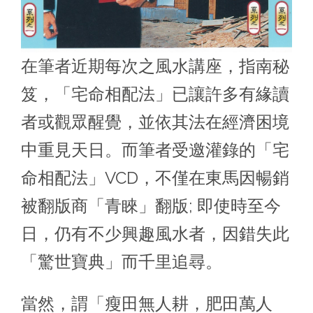
在筆者近期每次之風水講座，指南秘
笈，「宅命相配法」已讓許多有緣讀
者或觀眾醒覺，並依其法在經濟困境
中重見天日。而筆者受邀灌錄的「宅
命相配法」VCD，不僅在東馬因暢銷
被翻版商「青睞」翻版; 即使時至今
日，仍有不少興趣風水者，因錯失此
「驚世寶典」而千里追尋。
當然，謂「瘦田無人耕，肥田萬人