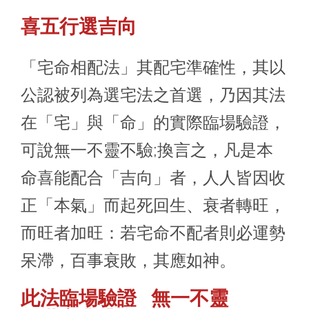
喜五行選吉向
「宅命相配法」其配宅準確性，其以
公認被列為選宅法之首選，乃因其法
在「宅」與「命」的實際臨場驗證，
可說無一不靈不驗;換言之，凡是本
命喜能配合「吉向」者，人人皆因收
正「本氣」而起死回生、衰者轉旺，
而旺者加旺：若宅命不配者則必運勢
呆滯，百事衰敗，其應如神。
此法臨場驗證 無一不靈