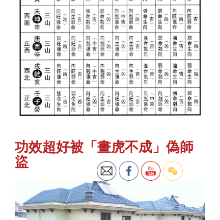
功效超好被「畫虎不成」偽師
盜