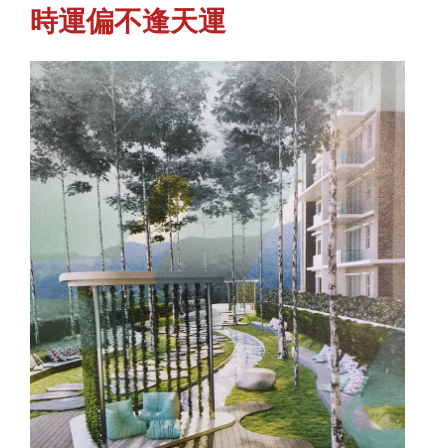
時運偏不逢天運