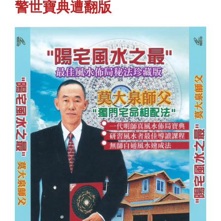
警世寶典遭翻版