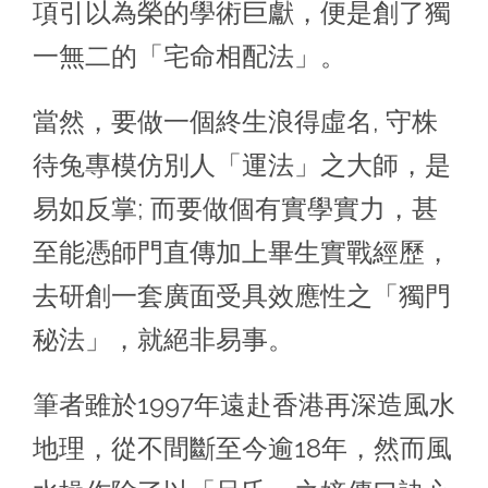
項引以為榮的學術巨獻，便是創了獨
一無二的「宅命相配法」。
當然，要做一個終生浪得虛名, 守株
待兔專模仿別人「運法」之大師，是
易如反掌; 而要做個有實學實力，甚
至能憑師門直傳加上畢生實戰經歷，
去研創一套廣面受具效應性之「獨門
秘法」，就絕非易事。
筆者雖於1997年遠赴香港再深造風水
地理，從不間斷至今逾18年，然而風